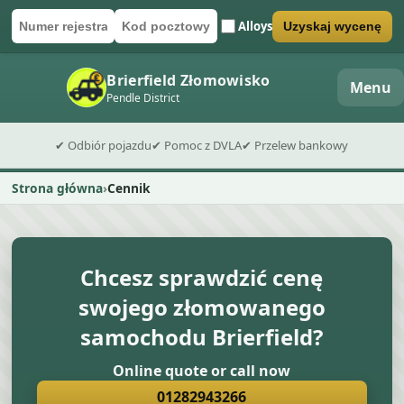
Alloys
Uzyskaj wycenę
Numer rejestracyjny
Kod pocztowy
Wyślij formularz wyceny
Brierfield Złomowisko
Menu
Pendle District
✔ Odbiór pojazdu
✔ Pomoc z DVLA
✔ Przelew bankowy
Strona główna
Cennik
Chcesz sprawdzić cenę
swojego złomowanego
samochodu Brierfield?
Online quote or call now
01282943266