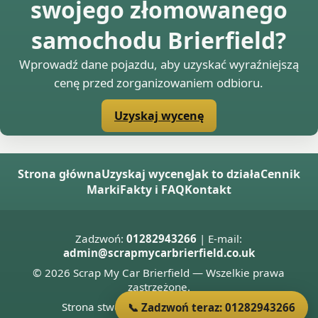
swojego złomowanego
samochodu Brierfield?
Wprowadź dane pojazdu, aby uzyskać wyraźniejszą
cenę przed zorganizowaniem odbioru.
Uzyskaj wycenę
Strona główna
Uzyskaj wycenę
Jak to działa
Cennik
Marki
Fakty i FAQ
Kontakt
Zadzwoń:
01282943266
| E-mail:
admin@scrapmycarbrierfield.co.uk
© 2026 Scrap My Car Brierfield — Wszelkie prawa
zastrzeżone.
Strona stworzona przez
Donnie Welsh
📞 Zadzwoń teraz: 01282943266