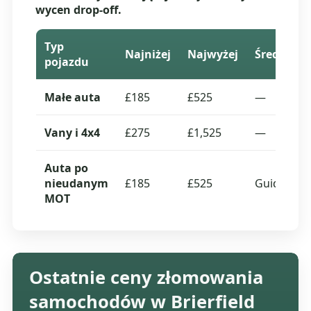
wycen drop-off.
Typ
Najniżej
Najwyżej
Średnia
pojazdu
Małe auta
£185
£525
—
Vany i 4x4
£275
£1,525
—
Auta po
nieudanym
£185
£525
Guide
MOT
Ostatnie ceny złomowania
samochodów w Brierfield