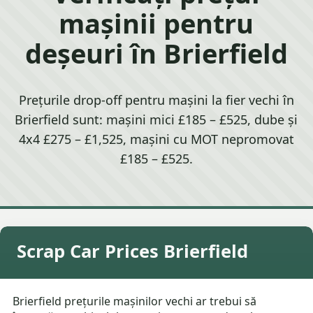
mașinii pentru
deșeuri în Brierfield
Prețurile drop-off pentru mașini la fier vechi în
Brierfield sunt: mașini mici £185 – £525, dube și
4x4 £275 – £1,525, mașini cu MOT nepromovat
£185 – £525.
Scrap Car Prices Brierfield
Brierfield prețurile mașinilor vechi ar trebui să