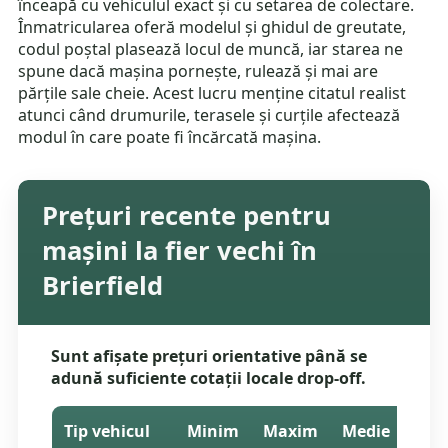
înceapă cu vehiculul exact și cu setarea de colectare.
Înmatricularea oferă modelul și ghidul de greutate,
codul poștal plasează locul de muncă, iar starea ne
spune dacă mașina pornește, rulează și mai are
părțile sale cheie. Acest lucru menține citatul realist
atunci când drumurile, terasele și curțile afectează
modul în care poate fi încărcată mașina.
Prețuri recente pentru
mașini la fier vechi în
Brierfield
Sunt afișate prețuri orientative până se
adună suficiente cotații locale drop-off.
Tip vehicul
Minim
Maxim
Medie
Cota