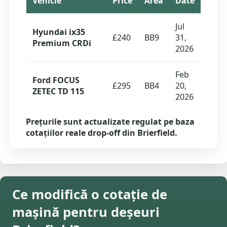
Vehicle
Price
Area
Date
Jul
Hyundai ix35
£240
BB9
31,
Premium CRDi
2026
Feb
Ford FOCUS
£295
BB4
20,
ZETEC TD 115
2026
Prețurile sunt actualizate regulat pe baza
cotațiilor reale drop-off din Brierfield.
Ce modifică o cotație de
mașină pentru deșeuri