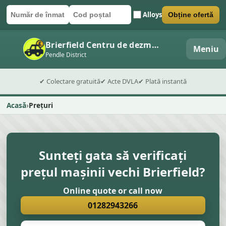
Alloys
Obține ofertă
Număr de înmatriculare
Cod poștal
Trimite formularul
Brierfield Centru de dezmembrări auto
Meniu
Pendle District
✔ Colectare gratuită
✔ Acte DVLA
✔ Plată instantă
Acasă
Prețuri
Sunteți gata să verificați
prețul mașinii vechi Brierfield?
Online quote or call now
01282943266