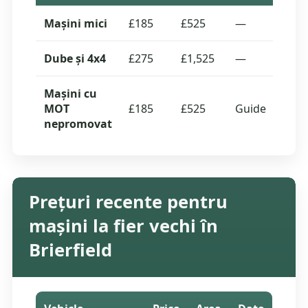
Mașini mici
£185
£525
—
0
Dube și 4x4
£275
£1,525
—
0
Mașini cu
MOT
£185
£525
Guide
—
nepromovat
Prețuri recente pentru
mașini la fier vechi în
Brierfield